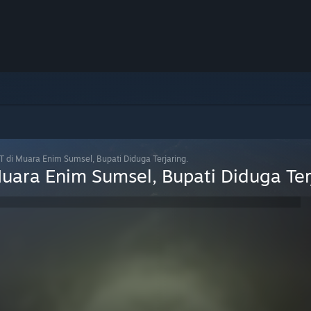
 di Muara Enim Sumsel, Bupati Diduga Terjaring.
uara Enim Sumsel, Bupati Diduga Ter