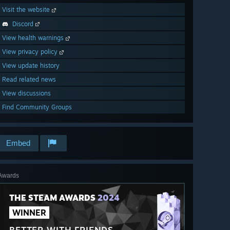
Visit the website
Discord
View health warnings
View privacy policy
View update history
Read related news
View discussions
Find Community Groups
Embed
Awards
THE STEAM AWARDS
2024
WINNER
BETTER WITH FRIENDS