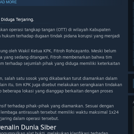
AD MORE
Diduga Terjaring.
kan operasi tangkap tangan (OTT) di wilayah Kabupaten
 hukum terhadap dugaan tindak pidana korupsi yang menjadi
sung oleh Wakil Ketua KPK, Fitroh Rohcayanto. Meski belum
ra yang sedang ditangani, Fitroh membenarkan bahwa tim
m terhadap sejumlah pihak yang diduga memiliki keterkaitan
an, salah satu sosok yang dikabarkan turut diamankan dalam
lain itu, tim KPK juga disebut melakukan serangkaian tindakan
 beberapa lokasi yang dianggap berkaitan dengan proses
nsif terhadap pihak-pihak yang diamankan. Sesuai dengan
 lembaga antirasuah tersebut memiliki waktu maksimal 1x24
aring dalam operasi tersebut.
enalin Dunia Siber
ngumpulkan alat bukti, melakukan klarifikasi terhadap