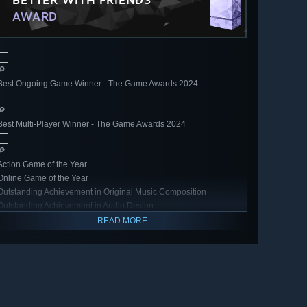
AWARD
🔎
Best Ongoing Game Winner - The Game Awards 2024
🔎
Best Multi-Player Winner - The Game Awards 2024
🔎
Action Game of the Year
Online Game of the Year
Outstanding Achievement in Original Music Composition
Outstanding Achievement in Audio Design
READ MORE
🔎
Game of the Year 2024 (Professional)
🔎
Game of the Year 2024
Best Visual Design 2024