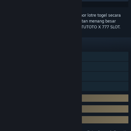
Agen jitutoto
menampung pembelian nomor lotre togel secara
eceran, namun pemain tetap berkesempatan menang besar
dengan hadiah utama senilai 10 juta di JITUTOTO X 777 SLOT.
FEATURES
Togel 10 Juta
Nomor Togel 4D
JITUTOTO BANDAR TOTO 4D
jitutoto Lotre Togel
Betting Togel Mulai Dari 100 Perak
Terima Pembelian Nomor Lotre Eceran
Hadiah Lotre Togel 4D 10 Juta Rupiah