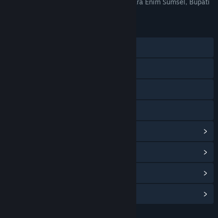
JITUTOTO : KPK Gelar OTT di Muara Enim Sumsel, Bupati
TITLE:
Diduga Terjaring.
Togel 10 Juta
GENRE:
May 14, 2026
RELEASE DATE:
Visit the website
Discord
View health warnings
View privacy policy
View update history
Read related news
View discussions
Find Community Groups