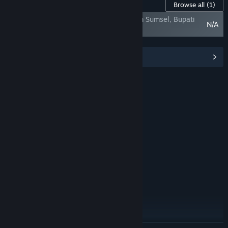
Content For jitutoto Lotre Togel
Browse all
(1)
JITUTOTO : KPK Gelar OTT di Muara Enim Sumsel, Bupati
N/A
Diduga Terjaring.
View Community Hub
About Lotre Togel
Keyword :
jitutoto Togel
Hadiah Togel
Togel Online
Togel 10 Juta
Nomor Togel 4D
jitutoto resmi
jitutoto link
jitutoto login