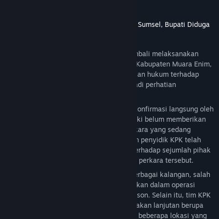
READ MORE
jitutoto alternatif
JITUTOTO : KPK Gelar OTT di Muara Enim Sumsel, Bupati Diduga
Terjaring.
Komisi Pemberantasan Korupsi (KPK) kembali melaksanakan
operasi tangkap tangan (OTT) di wilayah Kabupaten Muara Enim,
Sumatera Selatan, dalam rangka penegakan hukum terhadap
dugaan tindak pidana korupsi yang menjadi perhatian
masyarakat.
Informasi mengenai kegiatan tersebut dikonfirmasi langsung oleh
Wakil Ketua KPK, Fitroh Rohcayanto. Meski belum memberikan
rincian lengkap mengenai konstruksi perkara yang sedang
ditangani, Fitroh membenarkan bahwa tim penyidik KPK telah
melakukan tindakan penegakan hukum terhadap sejumlah pihak
yang diduga memiliki keterkaitan dengan perkara tersebut.
Berdasarkan informasi yang beredar di berbagai kalangan, salah
satu sosok yang dikabarkan turut diamankan dalam operasi
tersebut adalah Bupati Muara Enim, H Edison. Selain itu, tim KPK
juga disebut melakukan serangkaian tindakan lanjutan berupa
penggeledahan dan penyegelan terhadap beberapa lokasi yang