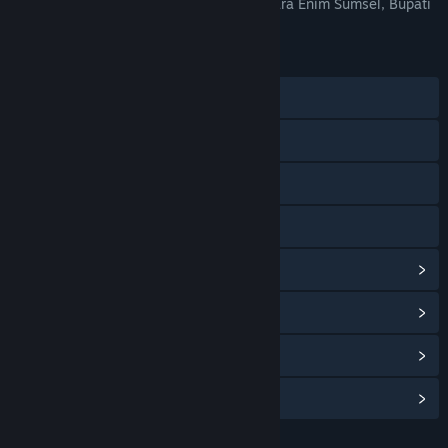
JITUTOTO : KPK Gelar OTT di Muara Enim Sumsel, Bupati
TITLE:
Diduga Terjaring.
Togel 10 Juta
GENRE:
May 14, 2026
RELEASE DATE:
Visit the website
Discord
View health warnings
View privacy policy
View update history
Read related news
View discussions
Find Community Groups