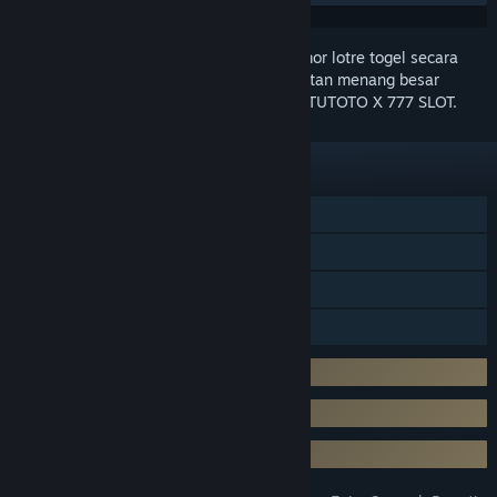
Agen jitutoto
menampung pembelian nomor lotre togel secara
eceran, namun pemain tetap berkesempatan menang besar
dengan hadiah utama senilai 10 juta di JITUTOTO X 777 SLOT.
FEATURES
Togel 10 Juta
Nomor Togel 4D
JITUTOTO BANDAR TOTO 4D
jitutoto Lotre Togel
Betting Togel Mulai Dari 100 Perak
Terima Pembelian Nomor Lotre Eceran
Hadiah Lotre Togel 4D 10 Juta Rupiah