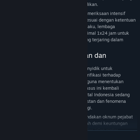
dianggap berkaitan dengan proses penyidikan.
Hingga saat ini, KPK masih melakukan pemeriksaan intensif
terhadap pihak-pihak yang diamankan. Sesuai dengan ketentuan
peraturan perundang-undangan yang berlaku, lembaga
antirasuah tersebut memiliki waktu maksimal 1x24 jam untuk
menentukan status hukum para pihak yang terjaring dalam
operasi tersebut.
Analogi Spekulasi Anggaran dan
Adrenalin Dunia Siber
Masa pemeriksaan awal ini digunakan penyidik untuk
mengumpulkan alat bukti, melakukan klarifikasi terhadap
sejumlah saksi, serta menggelar perkara guna menentukan
keberadaan unsur pidana. Menariknya, kasus ini kembali
mencuat di tengah era di mana ruang digital Indonesia sedang
dipenuhi oleh tren pencarian kepuasan instan dan fenomena
hiburan siber yang memicu adrenalin tinggi.
Bagi sejumlah pengamat sosial-politik, tindakan oknum pejabat
yang nekat memanipulasi anggaran daerah demi keuntungan
pribadi sering kali mencerminkan mentalitas jalan pintas
READ MORE
(
shortcut mentality
). Mentalitas spekulatif ini secara psikologis